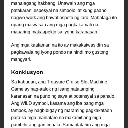
mahalagang hakbang. Unawain ang mga
patakaran, espesyal na simbolo, at kung paano
nagwo-work ang bawat aspeto ng laro. Mahalaga ito
upang maiwasan ang mga pagkakamali na
maaaring makaapekto sa iyong karanasan.
Ang mga kaalaman na ito ay makakaiwas din sa
pagkawala ng iyong pondo na hindi mo gustong
mangyari.
Konklusyon
Sa kabuuan, ang Treasure Cruise Slot Machine
Game ay nag-aalok ng isang natatanging
karanasan na puno ng saya at potensyal sa panalo.
Ang WILD symbol, kasama ang iba pang mga
tampok, ay nagbibigay ng maraming pagkakataon
para sa mga manlalaro na makamit ang mga
pambihirang gantimpala. Samantalahin ang mga