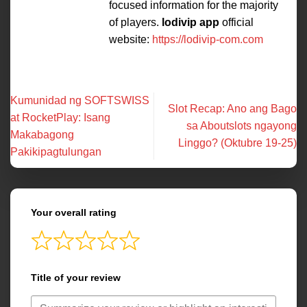
focused information for the majority
of players.
lodivip app
official
website:
https://lodivip-com.com
Kumunidad ng SOFTSWISS
Slot Recap: Ano ang Bago
at RocketPlay: Isang
sa Aboutslots ngayong
Makabagong
Linggo? (Oktubre 19-25)
Pakikipagtulungan
Your overall rating
Title of your review