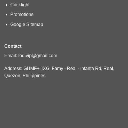
Cockfight
Promotions
Google Sitemap
Contact
Email:
lodivip@gmail.com
Address: GHMF+HXG, Famy - Real - Infanta Rd, Real,
Quezon, Philippines