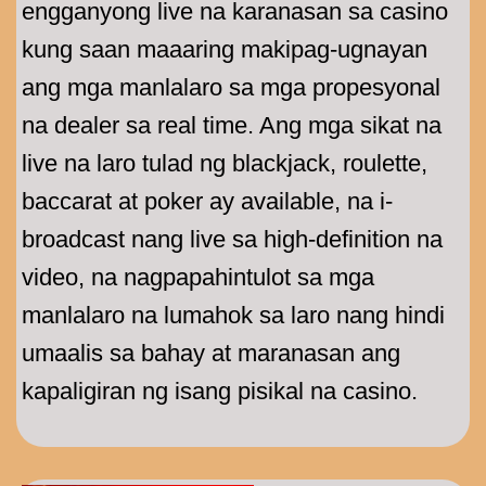
engganyong live na karanasan sa casino
kung saan maaaring makipag-ugnayan
ang mga manlalaro sa mga propesyonal
na dealer sa real time. Ang mga sikat na
live na laro tulad ng blackjack, roulette,
baccarat at poker ay available, na i-
broadcast nang live sa high-definition na
video, na nagpapahintulot sa mga
manlalaro na lumahok sa laro nang hindi
umaalis sa bahay at maranasan ang
kapaligiran ng isang pisikal na casino.