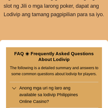
slot ng Jili o mga larong poker, dapat ang
Lodivip ang tamang pagpipilian para sa iyo.
FAQ ☀️ Frequently Asked Questions
About Lodivip
The following is a detailed summary and answers to
some common questions about lodivip for players.
Anong mga uri ng laro ang
available sa lodivip Philippines
Online Casino?