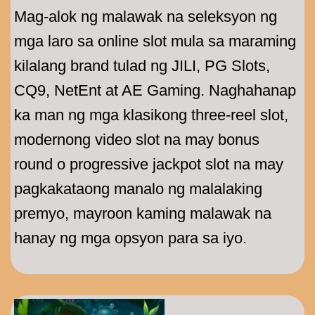
Mag-alok ng malawak na seleksyon ng
mga laro sa online slot mula sa maraming
kilalang brand tulad ng JILI, PG Slots,
CQ9, NetEnt at AE Gaming. Naghahanap
ka man ng mga klasikong three-reel slot,
modernong video slot na may bonus
round o progressive jackpot slot na may
pagkakataong manalo ng malalaking
premyo, mayroon kaming malawak na
hanay ng mga opsyon para sa iyo.