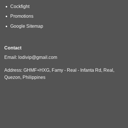
Cockfight
Promotions
Google Sitemap
Contact
Email:
lodivip@gmail.com
Address: GHMF+HXG, Famy - Real - Infanta Rd, Real,
Quezon, Philippines