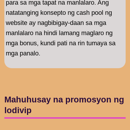
para sa mga tapat na manlalaro. Ang
natatanging konsepto ng cash pool ng
website ay nagbibigay-daan sa mga
manlalaro na hindi lamang maglaro ng
mga bonus, kundi pati na rin tumaya sa
mga panalo.
Mahuhusay na promosyon ng
lodivip