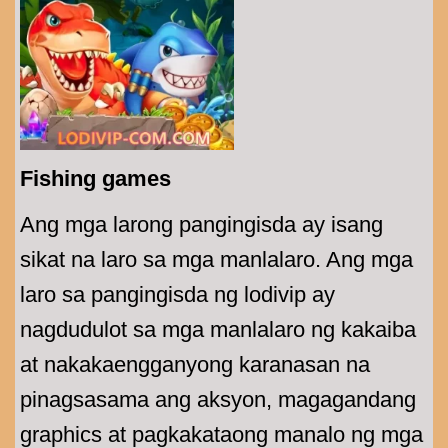
Fishing games
Ang mga larong pangingisda ay isang
sikat na laro sa mga manlalaro. Ang mga
laro sa pangingisda ng lodivip ay
nagdudulot sa mga manlalaro ng kakaiba
at nakakaengganyong karanasan na
pinagsasama ang aksyon, magagandang
graphics at pagkakataong manalo ng mga