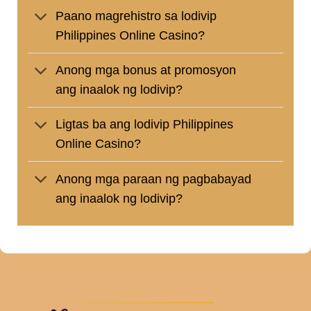
Paano magrehistro sa lodivip
Philippines Online Casino?
Anong mga bonus at promosyon
ang inaalok ng lodivip?
Ligtas ba ang lodivip Philippines
Online Casino?
Anong mga paraan ng pagbabayad
ang inaalok ng lodivip?