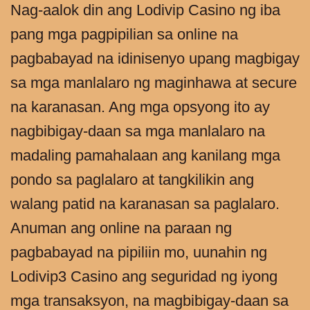
Nag-aalok din ang Lodivip Casino ng iba
pang mga pagpipilian sa online na
pagbabayad na idinisenyo upang magbigay
sa mga manlalaro ng maginhawa at secure
na karanasan. Ang mga opsyong ito ay
nagbibigay-daan sa mga manlalaro na
madaling pamahalaan ang kanilang mga
pondo sa paglalaro at tangkilikin ang
walang patid na karanasan sa paglalaro.
Anuman ang online na paraan ng
pagbabayad na pipiliin mo, uunahin ng
Lodivip3 Casino ang seguridad ng iyong
mga transaksyon, na magbibigay-daan sa