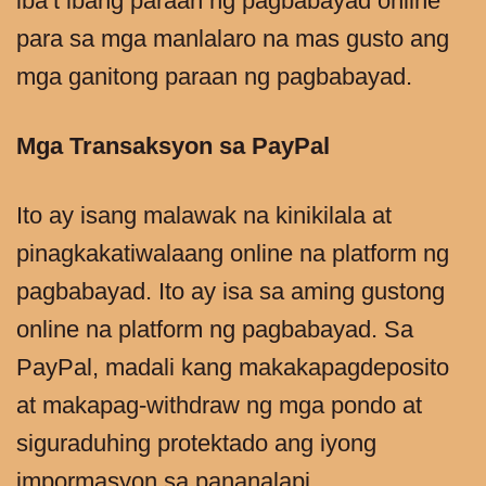
iba’t ibang paraan ng pagbabayad online
para sa mga manlalaro na mas gusto ang
mga ganitong paraan ng pagbabayad.
Mga Transaksyon sa PayPal
Ito ay isang malawak na kinikilala at
pinagkakatiwalaang online na platform ng
pagbabayad. Ito ay isa sa aming gustong
online na platform ng pagbabayad. Sa
PayPal, madali kang makakapagdeposito
at makapag-withdraw ng mga pondo at
siguraduhing protektado ang iyong
impormasyon sa pananalapi.