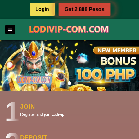
Skip
Get 2,888 Pesos
Login
to
content
JOIN
Register and join Lodivip.
DEPOSIT