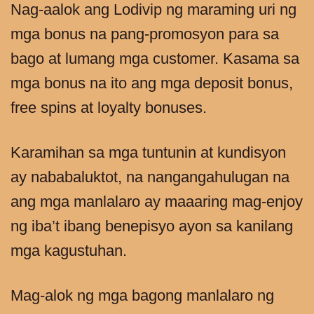
Nag-aalok ang Lodivip ng maraming uri ng
mga bonus na pang-promosyon para sa
bago at lumang mga customer. Kasama sa
mga bonus na ito ang mga deposit bonus,
free spins at loyalty bonuses.
Karamihan sa mga tuntunin at kundisyon
ay nababaluktot, na nangangahulugan na
ang mga manlalaro ay maaaring mag-enjoy
ng iba’t ibang benepisyo ayon sa kanilang
mga kagustuhan.
Mag-alok ng mga bagong manlalaro ng