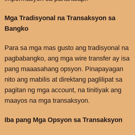
Mga Tradisyonal na Transaksyon sa
Bangko
Para sa mga mas gusto ang tradisyonal na
pagbabangko, ang mga wire transfer ay isa
pang maaasahang opsyon. Pinapayagan
nito ang mabilis at direktang paglilipat sa
pagitan ng mga account, na tinitiyak ang
maayos na mga transaksyon.
Iba pang Mga Opsyon sa Transaksyon