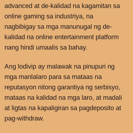
advanced at de-kalidad na kagamitan sa
online gaming sa industriya, na
nagbibigay sa mga manunugal ng de-
kalidad na online entertainment platform
nang hindi umaalis sa bahay.
Ang lodivip ay malawak na pinupuri ng
mga manlalaro para sa mataas na
reputasyon nitong garantiya ng serbisyo,
mataas na kalidad na mga laro, at madali
at ligtas na kapaligiran sa pagdeposito at
pag-withdraw.