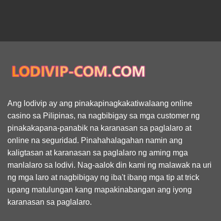
Ang lodivip ay ang pinakapinagkakatiwalaang online
casino sa Pilipinas, na nagbibigay sa mga customer ng
pinakakapana-panabik na karanasan sa paglalaro at
online na seguridad. Pinahahalagahan namin ang
kaligtasan at karanasan sa paglalaro ng aming mga
manlalaro sa lodivi. Nag-aalok din kami ng malawak na uri
ng mga laro at nagbibigay ng iba't ibang mga tip at trick
upang matulungan kang mapakinabangan ang iyong
karanasan sa paglalaro.