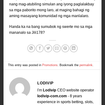
nang mag-atubiling simulan ang iyong paglalakbay
sa mga paborito mong laro, at maging bahagi ng
aming masayang komunidad ng mga manlalaro.
Handa ka na bang sumubok ng swerte mo sa mga
mananalo sa Jili178?
This entry was posted in
Promotions
. Bookmark the
permalink
.
LODIVIP
I'm
Lodivip
CEO website operator
lodivip-com.com
- 8 years
experience in sports betting, slots,