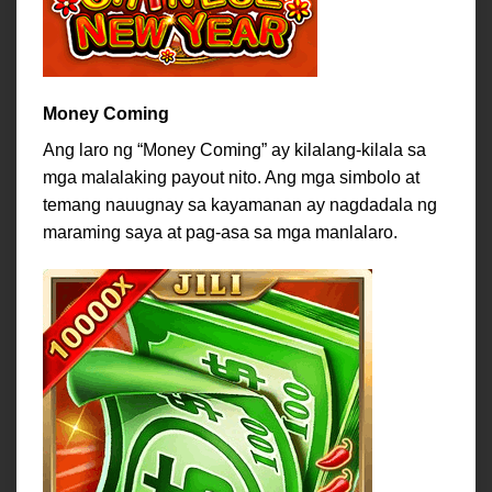
Money Coming
Ang laro ng “Money Coming” ay kilalang-kilala sa
mga malalaking payout nito. Ang mga simbolo at
temang nauugnay sa kayamanan ay nagdadala ng
maraming saya at pag-asa sa mga manlalaro.