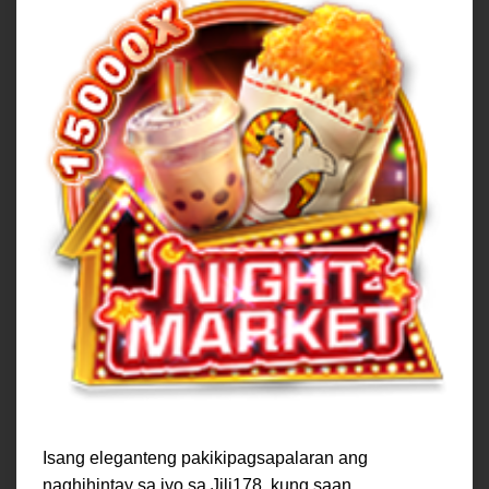
Isang eleganteng pakikipagsapalaran ang
naghihintay sa iyo sa Jili178, kung saan