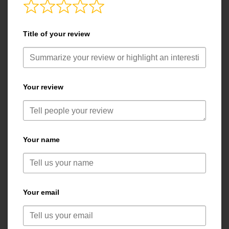
Title of your review
Your review
Your name
Your email