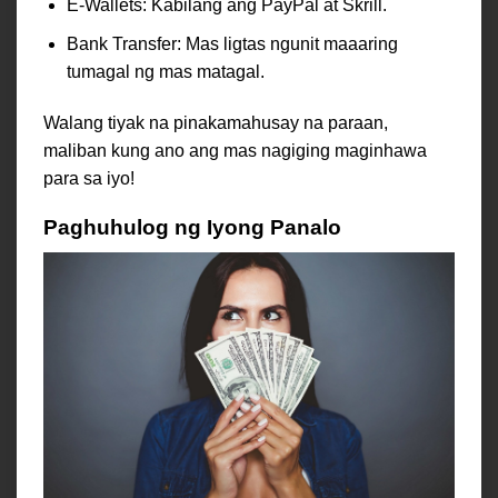
E-Wallets: Kabilang ang PayPal at Skrill.
Bank Transfer: Mas ligtas ngunit maaaring
tumagal ng mas matagal.
Walang tiyak na pinakamahusay na paraan,
maliban kung ano ang mas nagiging maginhawa
para sa iyo!
Paghuhulog ng Iyong Panalo