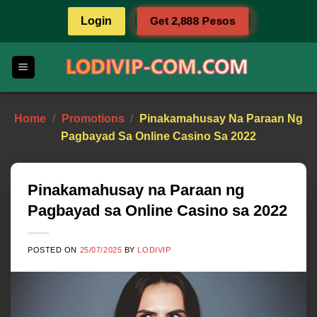
Skip
Login
Get 2,888 Pesos
to
content
Home
/
Promotions
/
Pinakamahusay Na Paraan Ng
Pagbayad Sa Online Casino Sa 2022
Pinakamahusay na Paraan ng
Pagbayad sa Online Casino sa 2022
POSTED ON
25/07/2025
BY
LODIVIP