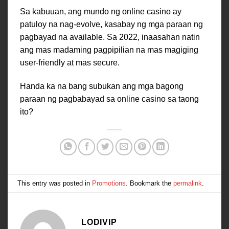
Sa kabuuan, ang mundo ng online casino ay
patuloy na nag-evolve, kasabay ng mga paraan ng
pagbayad na available. Sa 2022, inaasahan natin
ang mas madaming pagpipilian na mas magiging
user-friendly at mas secure.
Handa ka na bang subukan ang mga bagong
paraan ng pagbabayad sa online casino sa taong
ito?
This entry was posted in
Promotions
. Bookmark the
permalink
.
LODIVIP