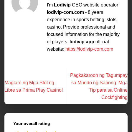
I'm
Lodivip
CEO website operator
lodivip-com.com
- 8 years
experience in sports betting, slots,
casino. Provide professional and
focused information for the majority
of players.
lodivip app
official
website:
https://lodivip-com.com
Pagkakaroon ng Tagumpay
Maglaro ng Mga Slot ng
sa Mundo ng Sabong: Mga
Libre sa Prima Play Casino!
Tip para sa Online
Cockfighting
Your overall rating