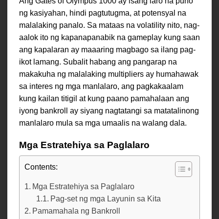
Ang Gates of Olympus 1000 ay isang laro na puno
ng kasiyahan, hindi pagtutugma, at potensyal na
malalaking panalo. Sa mataas na volatility nito, nag-
aalok ito ng kapanapanabik na gameplay kung saan
ang kapalaran ay maaaring magbago sa ilang pag-
ikot lamang. Subalit habang ang pangarap na
makakuha ng malalaking multipliers ay humahawak
sa interes ng mga manlalaro, ang pagkakaalam
kung kailan titigil at kung paano pamahalaan ang
iyong bankroll ay siyang nagtatangi sa matatalinong
manlalaro mula sa mga umaalis na walang dala.
Mga Estratehiya sa Paglalaro
Contents:
Mga Estratehiya sa Paglalaro
Pag-set ng mga Layunin sa Kita
Pamamahala ng Bankroll