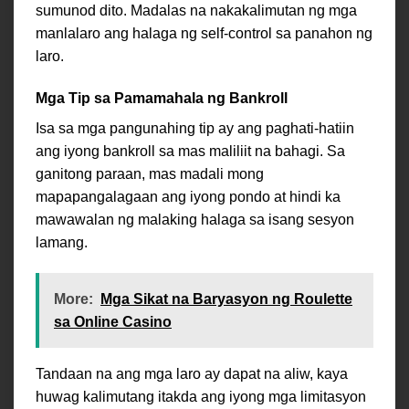
sumunod dito. Madalas na nakakalimutan ng mga
manlalaro ang halaga ng self-control sa panahon ng
laro.
Mga Tip sa Pamamahala ng Bankroll
Isa sa mga pangunahing tip ay ang paghati-hatiin
ang iyong bankroll sa mas maliliit na bahagi. Sa
ganitong paraan, mas madali mong
mapapangalagaan ang iyong pondo at hindi ka
mawawalan ng malaking halaga sa isang sesyon
lamang.
More:
Mga Sikat na Baryasyon ng Roulette
sa Online Casino
Tandaan na ang mga laro ay dapat na aliw, kaya
huwag kalimutang itakda ang iyong mga limitasyon