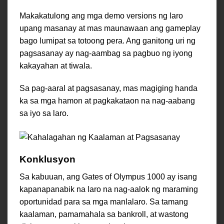
Makakatulong ang mga demo versions ng laro
upang masanay at mas maunawaan ang gameplay
bago lumipat sa totoong pera. Ang ganitong uri ng
pagsasanay ay nag-aambag sa pagbuo ng iyong
kakayahan at tiwala.
Sa pag-aaral at pagsasanay, mas magiging handa
ka sa mga hamon at pagkakataon na nag-aabang
sa iyo sa laro.
Konklusyon
Sa kabuuan, ang Gates of Olympus 1000 ay isang
kapanapanabik na laro na nag-aalok ng maraming
oportunidad para sa mga manlalaro. Sa tamang
kaalaman, pamamahala sa bankroll, at wastong