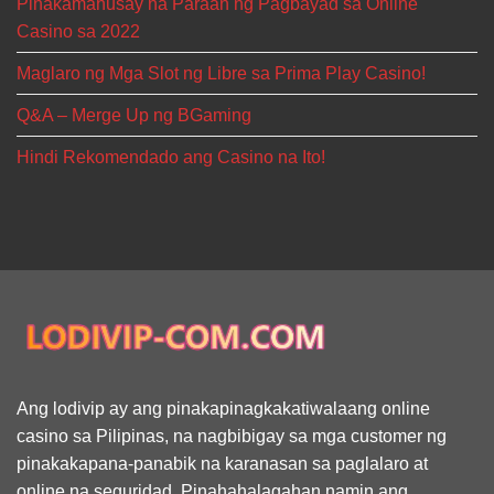
Pinakamahusay na Paraan ng Pagbayad sa Online
Casino sa 2022
Maglaro ng Mga Slot ng Libre sa Prima Play Casino!
Q&A – Merge Up ng BGaming
Hindi Rekomendado ang Casino na Ito!
Ang lodivip ay ang pinakapinagkakatiwalaang online
casino sa Pilipinas, na nagbibigay sa mga customer ng
pinakakapana-panabik na karanasan sa paglalaro at
online na seguridad. Pinahahalagahan namin ang