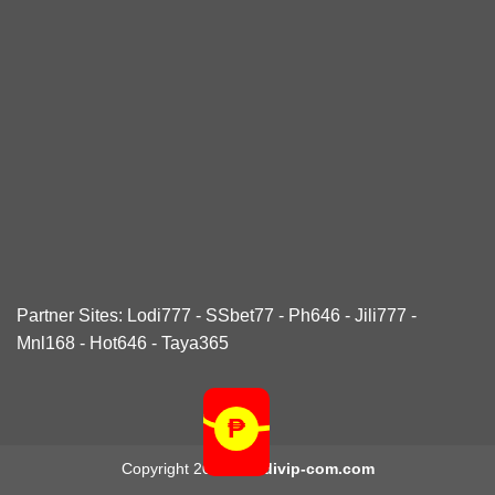
Partner Sites:
Lodi777
-
SSbet77
-
Ph646
-
Jili777
-
Mnl168
-
Hot646
-
Taya365
Copyright 2026 ©
lodivip-com.com