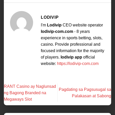
LODIVIP
I'm
Lodivip
CEO website operator
lodivip-com.com
- 8 years
experience in sports betting, slots,
casino. Provide professional and
focused information for the majority
of players.
lodivip app
official
website:
https://lodivip-com.com
RANT Casino ay Naglunsad
Pagdating sa Pagsusugal sa
ng Bagong Branded na
Palakasan at Sabong
Megaways Slot