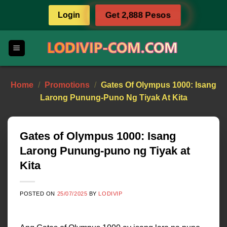
Skip
Login
Get 2,888 Pesos
to
content
Home
/
Promotions
/
Gates Of Olympus 1000: Isang
Larong Punung-Puno Ng Tiyak At Kita
Gates of Olympus 1000: Isang
Larong Punung-puno ng Tiyak at
Kita
POSTED ON
25/07/2025
BY
LODIVIP